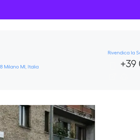
Rivendica la 
+39 
 Milano MI, Italia