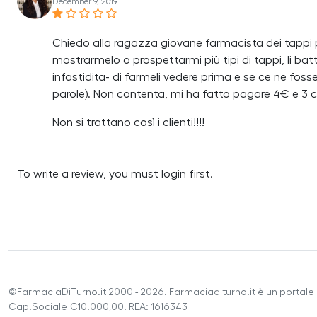
December 9, 2019
Chiedo alla ragazza giovane farmacista dei tappi 
mostrarmelo o prospettarmi più tipi di tappi, li bat
infastidita- di farmeli vedere prima e se ce ne fos
parole). Non contenta, mi ha fatto pagare 4€ e 3 c
Non si trattano così i clienti!!!!
To write a review, you must login first.
©FarmaciaDiTurno.it 2000 - 2026. Farmaciaditurno.it è un portale 
Cap.Sociale €10.000,00. REA: 1616343