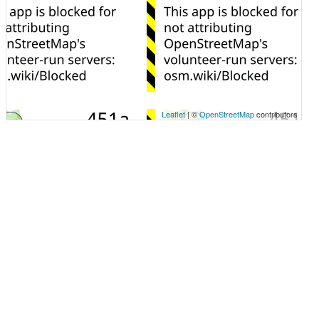
Leaflet
| ©
OpenStreetMap
contributors