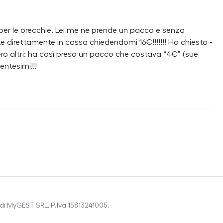
per le orecchie. Lei me ne prende un pacco e senza
te direttamente in cassa chiedendomi 16€!!!!!!! Ho chiesto -
sero altri: ha così preso un pacco che costava “4€” (sue
entesimi!!!
di MyGEST SRL, P.Iva 15813241005.