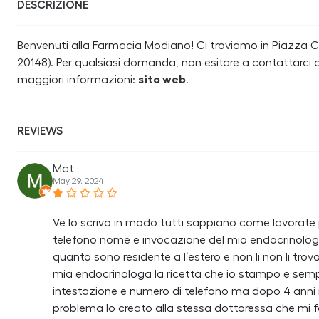
DESCRIZIONE
Benvenuti alla Farmacia Modiano! Ci troviamo in Piazza Car
20148). Per qualsiasi domanda, non esitare a contattarci a
maggiori informazioni:
sito web
.
REVIEWS
Mat
May 29, 2024
Ve lo scrivo in modo tutti sappiano come lavorate p
telefono nome e invocazione del mio endocrinologo
quanto sono residente a l’estero e non li non li trov
mia endocrinologa la ricetta che io stampo e sem
intestazione e numero di telefono ma dopo 4 anni m
problema lo creato alla stessa dottoressa che mi f