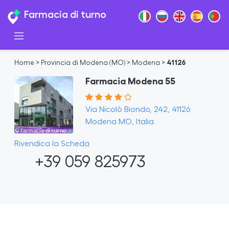
Farmacia di turno
Home
>
Provincia di Modena (MO)
>
Modena
>
41126
Farmacia Modena 55
Via Nicolò Biondo, 242, 41126
Modena MO, Italia
Rivendica la Scheda
+39 059 825973