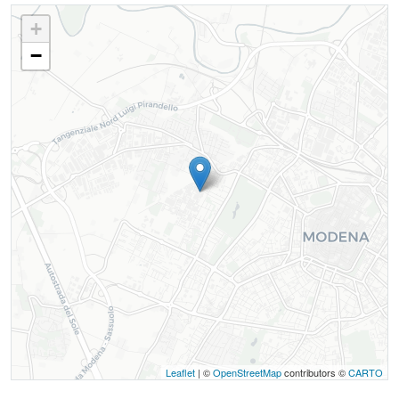
+
−
Leaflet
| ©
OpenStreetMap
contributors ©
CARTO