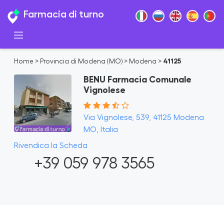
Farmacia di turno
Home
>
Provincia di Modena (MO)
>
Modena
>
41125
BENU Farmacia Comunale
Vignolese
Via Vignolese, 539, 41125 Modena
MO, Italia
Rivendica la Scheda
+39 059 978 3565