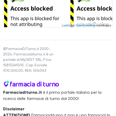
Leaflet
| ©
OpenStreetMap
contributors
©FarmaciaDiTurno.it 2000 -
2026. Farmaciaditurno.it è un
portale di MyGEST SRL, P.Iva
15813241005. Cap.Sociale
€10.000,00. REA: 1616343
Farmaciaditurno.it
è il primo portale italiano per la
ricerca delle farmacie di turno dal 2000!
Disclaimer
ATTENZIONE!
Farmaciaditurno.it non è una farmacia! In