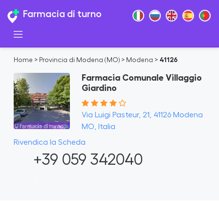
Farmacia di turno
Home
>
Provincia di Modena (MO)
>
Modena
>
41126
Farmacia Comunale Villaggio
Giardino
Via Luigi Pasteur, 21, 41126 Modena
MO, Italia
Rivendica la Scheda
+39 059 342040