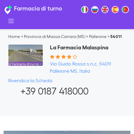
Farmacia di turno
Home
>
Provincia di Massa-Carrara (MS)
>
Pallerone
>
54011
La Farmacia Malaspina
Via Guido Rossa s.n.c, 54011
Pallerone MS, Italia
Rivendica la Scheda
+39 0187 418000