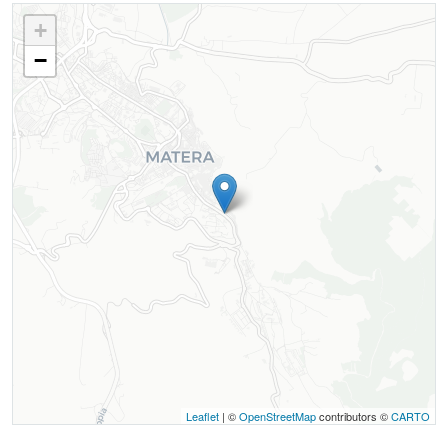
+
−
Leaflet
| ©
OpenStreetMap
contributors ©
CARTO