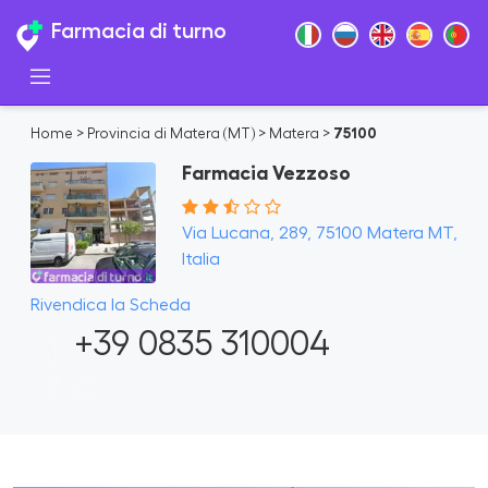
Farmacia di turno
Home
>
Provincia di Matera (MT)
>
Matera
>
75100
Farmacia Vezzoso
Via Lucana, 289, 75100 Matera MT,
Italia
Rivendica la Scheda
+39 0835 310004