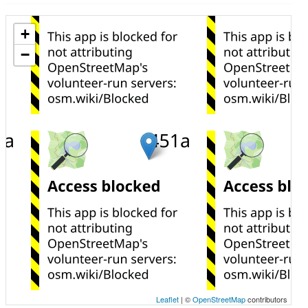
+
−
Leaflet
| ©
OpenStreetMap
contributors