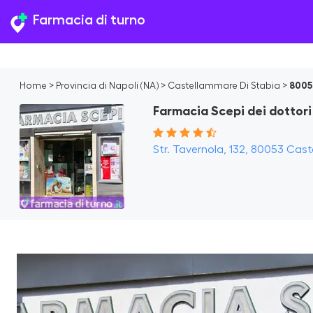
Farmacia di turno
Home
>
Provincia di Napoli (NA)
>
Castellammare Di Stabia
>
8005
Farmacia Scepi dei dottor
Str. Tavernola, 132, 80053 Cast