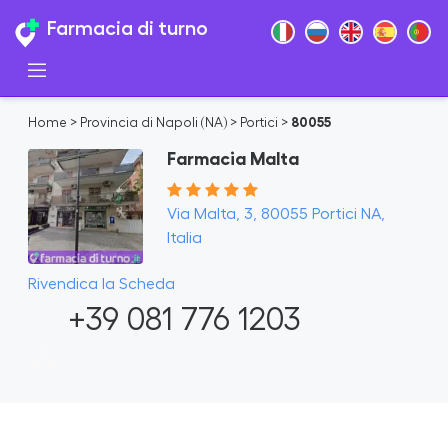
Farmacia di turno
Home
>
Provincia di Napoli (NA)
>
Portici
>
80055
Farmacia Malta
Via Malta, 3, 80055 Portici NA,
Italia
Rivendica la Scheda
+39 081 776 1203