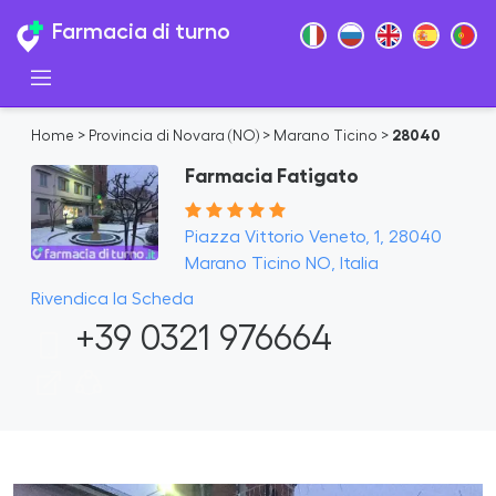
Farmacia di turno
Home
>
Provincia di Novara (NO)
>
Marano Ticino
>
28040
Farmacia Fatigato
Piazza Vittorio Veneto, 1, 28040
Marano Ticino NO, Italia
Rivendica la Scheda
+39 0321 976664