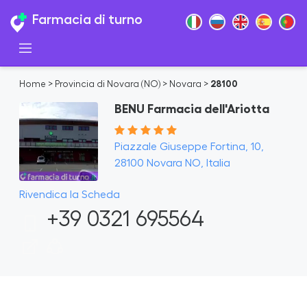
Farmacia di turno
Home
>
Provincia di Novara (NO)
>
Novara
>
28100
BENU Farmacia dell'Ariotta
Piazzale Giuseppe Fortina, 10,
28100 Novara NO, Italia
Rivendica la Scheda
+39 0321 695564