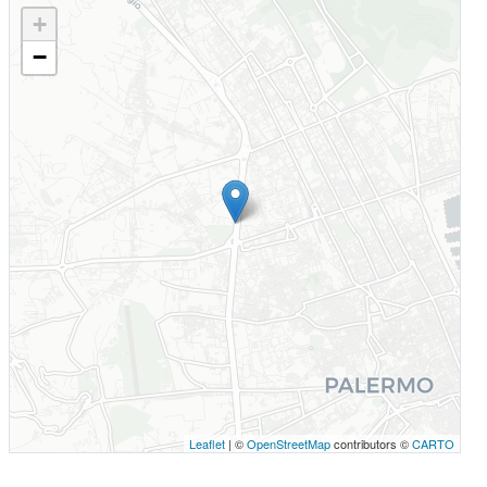
+
−
Leaflet
| ©
OpenStreetMap
contributors ©
CARTO