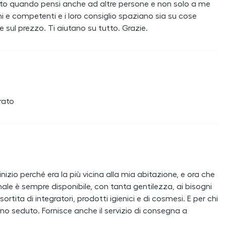
tto quando pensi anche ad altre persone e non solo a me
mi e competenti e i loro consiglio spaziano sia su cose
ul prezzo. Ti aiutano su tutto. Grazie.
rato
nizio perché era la più vicina alla mia abitazione, e ora che
nale è sempre disponibile, con tanta gentilezza, ai bisogni
sortita di integratori, prodotti igienici e di cosmesi. E per chi
turno seduto. Fornisce anche il servizio di consegna a