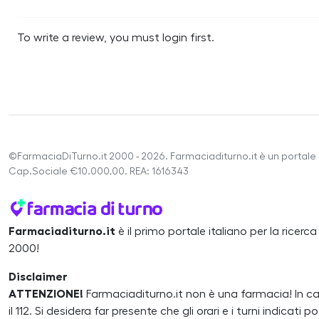
To write a review, you must login first.
©FarmaciaDiTurno.it 2000 - 2026. Farmaciaditurno.it è un portale 
Cap.Sociale €10.000,00. REA: 1616343
Farmaciaditurno.it
è il primo portale italiano per la ricerc
2000!
Disclaimer
ATTENZIONE!
Farmaciaditurno.it non è una farmacia! In 
il 112. Si desidera far presente che gli orari e i turni indicat