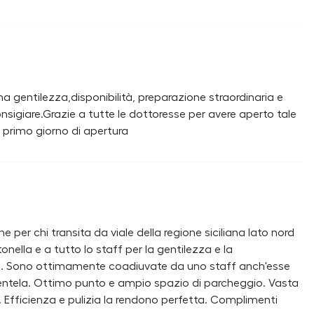
a gentilezza,disponibilità, preparazione straordinaria e
consigiare.Grazie a tutte le dottoresse per avere aperto tale
l primo giorno di apertura
 per chi transita da viale della regione siciliana lato nord
ella e a tutto lo staff per la gentilezza e la
nte. Sono ottimamente coadiuvate da uno staff anch'esse
ientela. Ottimo punto e ampio spazio di parcheggio. Vasta
i. Efficienza e pulizia la rendono perfetta. Complimenti