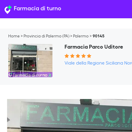
Farmacia di turno
Home
>
Provincia di Palermo (PA)
>
Palermo
>
90145
Farmacia Parco Uditore
Viale della Regione Siciliana No