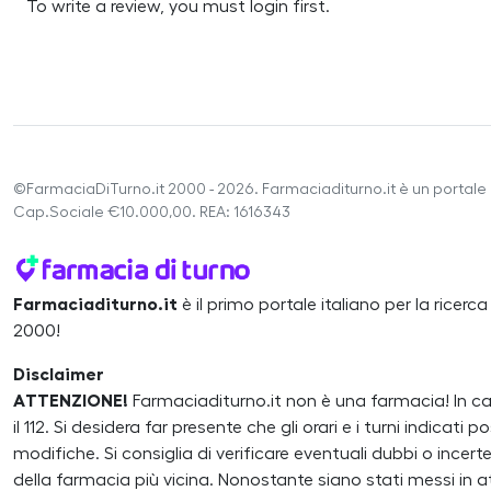
To write a review, you must login first.
©FarmaciaDiTurno.it 2000 - 2026. Farmaciaditurno.it è un portale 
Cap.Sociale €10.000,00. REA: 1616343
Farmaciaditurno.it
è il primo portale italiano per la ricerc
2000!
Disclaimer
ATTENZIONE!
Farmaciaditurno.it non è una farmacia! In 
il 112. Si desidera far presente che gli orari e i turni indicat
modifiche. Si consiglia di verificare eventuali dubbi o inc
della farmacia più vicina. Nonostante siano stati messi in atto