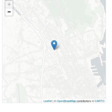
+
−
Leaflet
| ©
OpenStreetMap
contributors ©
CARTO