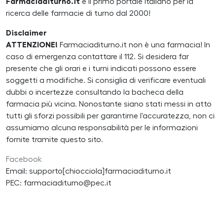
Farmaciaditurno.it
è il primo portale italiano per la
ricerca delle farmacie di turno dal 2000!
Disclaimer
ATTENZIONE!
Farmaciaditurno.it non è una farmacia! In
caso di emergenza contattare il 112. Si desidera far
presente che gli orari e i turni indicati possono essere
soggetti a modifiche. Si consiglia di verificare eventuali
dubbi o incertezze consultando la bacheca della
farmacia più vicina. Nonostante siano stati messi in atto
tutti gli sforzi possibili per garantirne l'accuratezza, non ci
assumiamo alcuna responsabilità per le informazioni
fornite tramite questo sito.
Facebook
Email: supporto[chiocciola]farmaciaditurno.it
PEC: farmaciaditurno@pec.it