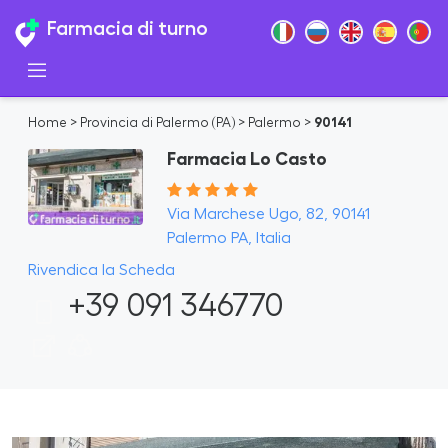
Farmacia di turno
Home
>
Provincia di Palermo (PA)
>
Palermo
>
90141
Farmacia Lo Casto
Via Marchese Ugo, 82, 90141
Palermo PA, Italia
Rivendica la Scheda
+39 091 346770