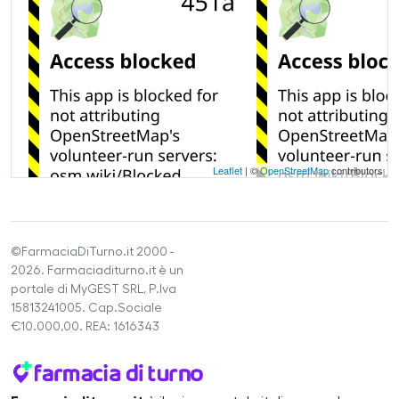
Leaflet
| ©
OpenStreetMap
contributors
©FarmaciaDiTurno.it 2000 -
2026. Farmaciaditurno.it è un
portale di MyGEST SRL, P.Iva
15813241005. Cap.Sociale
€10.000,00. REA: 1616343