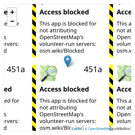
+
−
Leaflet
| ©
OpenStreetMap
contributors