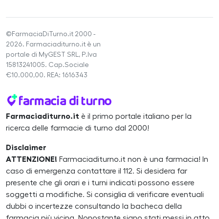
©FarmaciaDiTurno.it 2000 -
2026. Farmaciaditurno.it è un
portale di MyGEST SRL, P.Iva
15813241005. Cap.Sociale
€10.000,00. REA: 1616343
Farmaciaditurno.it
è il primo portale italiano per la
ricerca delle farmacie di turno dal 2000!
Disclaimer
ATTENZIONE!
Farmaciaditurno.it non è una farmacia! In
caso di emergenza contattare il 112. Si desidera far
presente che gli orari e i turni indicati possono essere
soggetti a modifiche. Si consiglia di verificare eventuali
dubbi o incertezze consultando la bacheca della
farmacia più vicina. Nonostante siano stati messi in atto