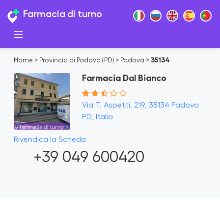
Farmacia di turno
Home
>
Provincia di Padova (PD)
>
Padova
>
35134
Farmacia Dal Bianco
Via T. Aspetti, 219, 35134 Padova
PD, Italia
Rivendica la Scheda
+39 049 600420