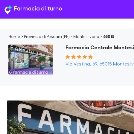
Farmacia di turno
Home
>
Provincia di Pescara (PE)
>
Montesilvano
>
65015
Farmacia Centrale Montes
Via Vestina, 69, 65015 Montesilv