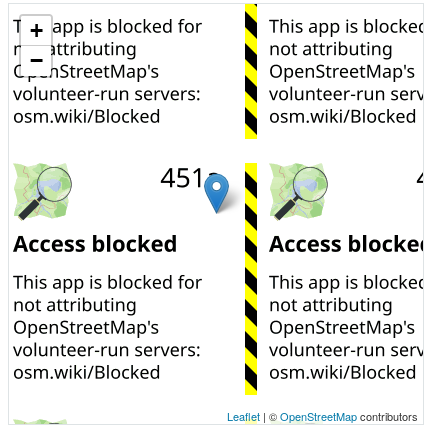
+
−
Leaflet
| ©
OpenStreetMap
contributors