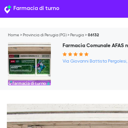
Farmacia di turno
Home
>
Provincia di Perugia (PG)
>
Perugia
>
06132
Farmacia Comunale AFAS n.
Via Giovanni Battista Pergolesi, 