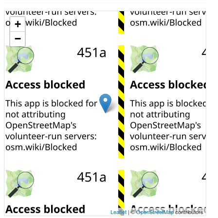
+
−
Leaflet
| ©
OpenStreetMap
contributors