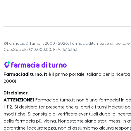
©FarmaciaDiTurno.it 2000 - 2026. Farmaciaditurno.it è un portale 
Cap.Sociale €10.000,00. REA: 1616343
Farmaciaditurno.it
è il primo portale italiano per la ricerc
2000!
Disclaimer
ATTENZIONE!
Farmaciaditurno.it non è una farmacia! In 
il 112. Si desidera far presente che gli orari e i turni indicat
modifiche. Si consiglia di verificare eventuali dubbi o inc
della farmacia più vicina. Nonostante siano stati messi in atto
garantirne l'accuratezza, non ci assumiamo alcuna responsa