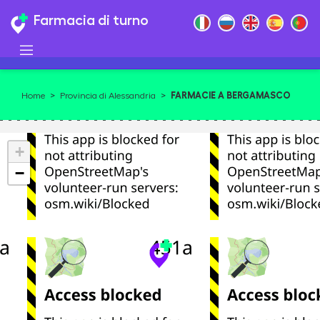
Farmacia di turno
FARMACIE A BERGAMASCO
Home
>
Provincia di Alessandria
>
+
−