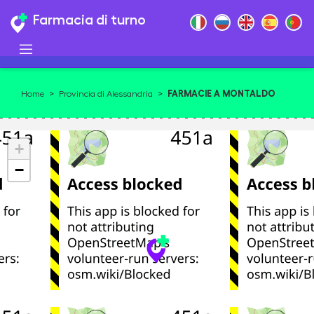
Farmacia di turno
FARMACIE A MONTALDO
Home
>
Provincia di Alessandria
>
BORMIDA
+
−