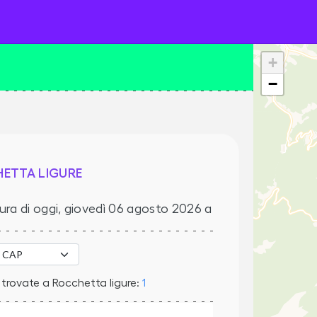
+
−
ETTA LIGURE
ura di oggi,
giovedì 06 agosto 2026
a
trovate a Rocchetta ligure:
1