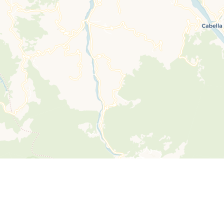
Leaflet
| ©
OpenStreetMap
contributors ©
CARTO