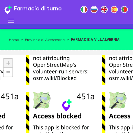
Farmacia di turno
FARMACIE A VILLALVERNIA
Home
>
Provincia di Alessandria
>
+
−