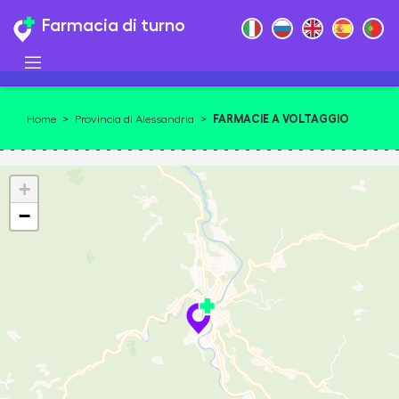
Farmacia di turno
FARMACIE A VOLTAGGIO
Home
>
Provincia di Alessandria
>
+
−