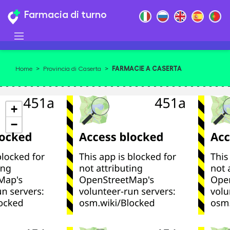
Farmacia di turno
FARMACIE A CASERTA
Home
>
Provincia di Caserta
>
+
−