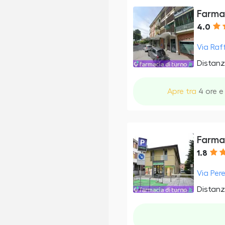
Farma
4.0
Via Raf
Distanz
Apre tra
4 ore e 
Farma
1.8
Via Per
Distanz