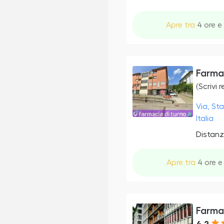
Apre tra
4 ore e 
Farma
(Scrivi 
Via, St
Italia
Distanz
Apre tra
4 ore e 
Farmac