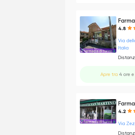
Farmac
4.8
Via del
Italia
Distanz
Apre tra
4 ore e 
Farma
4.2
Via Zez
Distanz