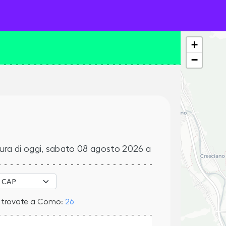
+
−
O
ura di oggi,
sabato 08 agosto 2026
a
e trovate a Como:
26