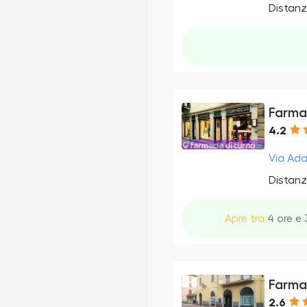
Distanz
Farma
4.2
Via Ada
Distanz
Apre tra
4 ore e 
Farma
2.6