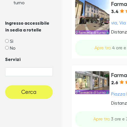
turno
Farma
3.4
via, Vi
Ingresso accessibile
in sedia a rotelle
Distanz
Sì
Apre tra
4 ore e 
No
Servizi
Farmac
2.6
Cerca
Piazza 
Distanz
Apre tra
3 ore e 