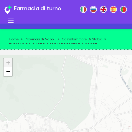
Farmacia di turno
Home
>
Provincia di Napoli
>
Castellammare Di Stabia
>
FARMACIE A CASTELLAMMARE DI STABIA 80053
+
−