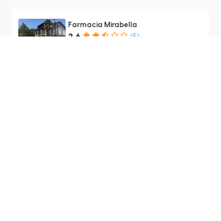
Farmacia Mirabella
2.6
(5)
SS32, 17, 28040 Varallo Pombia
NO, Italia
Distanza non disponibile
Aperto
- Chiude alle ore 13:00
Farmacia CESA Dott.ssa CHIARA
Dispensario di Mezzomerico
4.8
(4)
Via S. Maria, 28040 Mezzomerico
NO, Italia