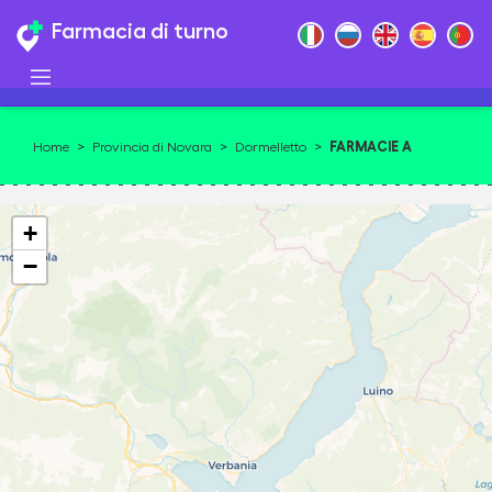
Farmacia di turno
FARMACIE A
Home
>
Provincia di Novara
>
Dormelletto
>
DORMELLETTO 28040
+
−