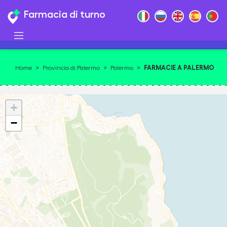
Farmacia di turno
FARMACIE A PALERMO
Home
>
Provincia di Palermo
>
Palermo
>
90141
+
−