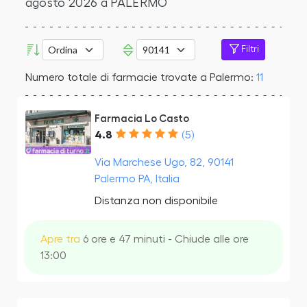
agosto 2026
a PALERMO
Filtri
Numero totale di farmacie trovate a Palermo:
11
Farmacia Lo Casto
4.8
(5)
Via Marchese Ugo, 82, 90141
Palermo PA, Italia
Distanza non disponibile
Apre tra
6 ore e 47 minuti - Chiude alle ore
13:00