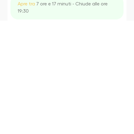
Apre tra
7 ore e 17 minuti - Chiude alle ore
19:30
Farmacia Fiore Antonino
5.0
(5)
Via XX Settembre, 54/B/c, 90141
Palermo PA, Italia
Distanza non disponibile
Apre tra
6 ore e 47 minuti - Chiude alle ore
13:00
Farmacia Siagura