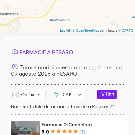
Leaflet
| ©
OpenStreetMap
contributors ©
CARTO
FARMACIE A PESARO
Turni e orari di apertura di oggi,
domenica
09 agosto 2026
a PESARO
Filtri
Numero totale di farmacie trovate a Pesaro:
22
Farmacia Di Candelara
5.0
(3)