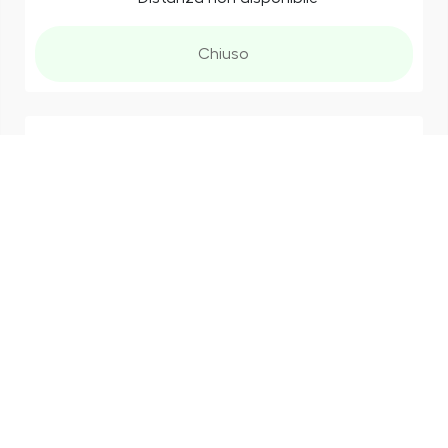
Chiuso
Farmacia Comunale Pantano
3.6
(5)
Via Fratelli Dandolo, 6, 61122
Pesaro PU, Italia
Distanza non disponibile
Chiuso
Farmacia Comunale Zona Mare
3.0
(5)