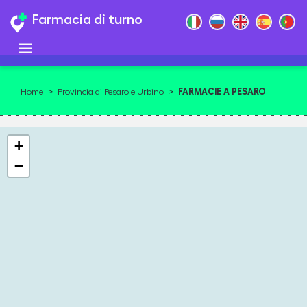
Farmacia di turno
FARMACIE A PESARO
Home
>
Provincia di Pesaro e Urbino
>
+
−