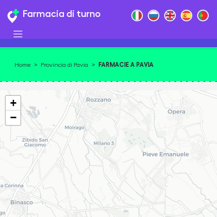
Farmacia di turno
FARMACIE A PAVIA
Home
>
Provincia di Pavia
>
+
−