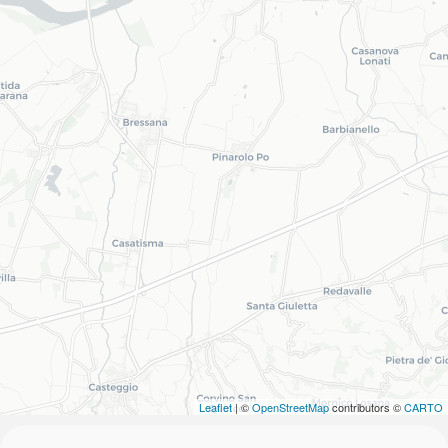
Leaflet
| ©
OpenStreetMap
contributors ©
CARTO