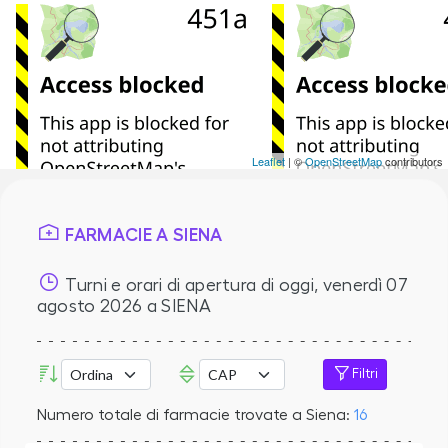
Leaflet
| ©
OpenStreetMap
contributors
FARMACIE A SIENA
Turni e orari di apertura di oggi,
venerdì 07
agosto 2026
a SIENA
Filtri
Numero totale di farmacie trovate a Siena:
16