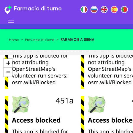
Farmacia di turno
FARMACIE A SIENA
Home
>
Provincia di Siena
>
+
−