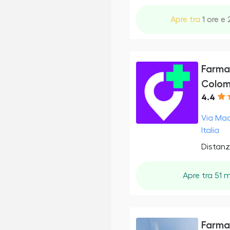
Apre tra
1 ore e 
Farmac
Colomb
4.4
Via Mad
Italia
Distanz
Apre tra 51 m
Farma