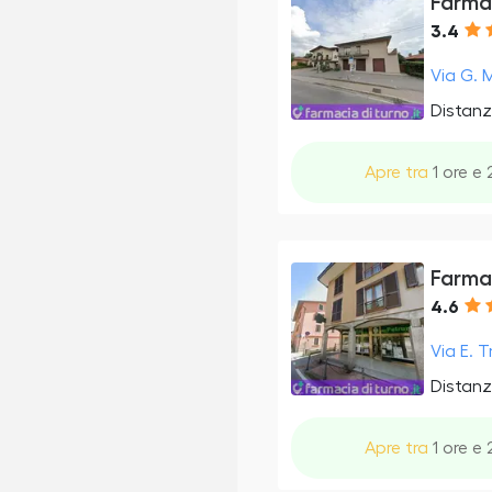
Farmac
3.4
Via G. M
Distanz
Apre tra
1 ore e 
Farmac
4.6
Via E. T
Distanz
Apre tra
1 ore e 