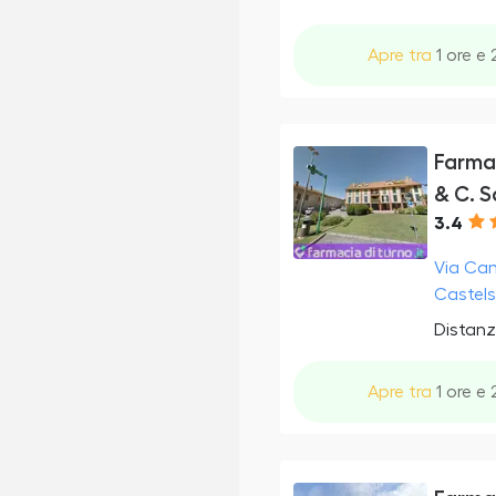
Apre tra
1 ore e 
Farmac
& C. S
3.4
Via Cam
Castelse
Distanz
Apre tra
1 ore e 