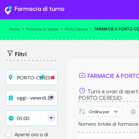
Farmacia di turno
FARMACIE A PORTO CE
Home
>
Provincia di Varese
>
Porto Ceresio
>
Filtri
FARMACIE A PORTO
Turni e orari di apert
PORTO CERESIO
Numero totale di farmacie 
Aperte ora o di