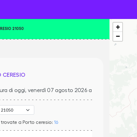
+
RESIO 21050
−
 CERESIO
ura di oggi,
venerdì 07 agosto 2026
a
trovate a Porto ceresio:
16