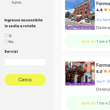
turno
Farmac
4.8
Via Mat
Ingresso accessibile
in sedia a rotelle
Distanz
Sì
Apre tra
1 ore e 
No
Servizi
Farmac
5.0
Cerca
Via P. G
Distanz
Apre tra
1 ore e 