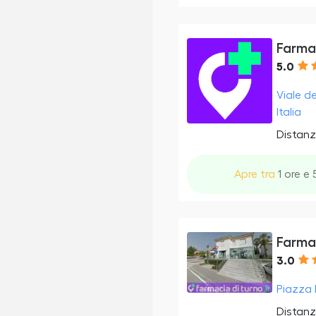
Farma
5.0
Viale d
Italia
Distanz
Apre tra
1 ore e 
Farma
3.0
Piazza I
Distanz