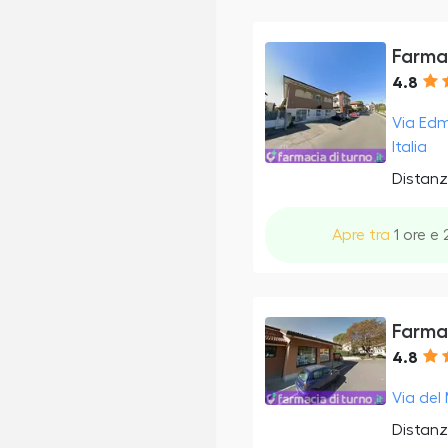
Farma
4.8
Via Edm
Italia
Distanz
Apre tra
1 ore e 
Farma
4.8
Via del 
Distanz