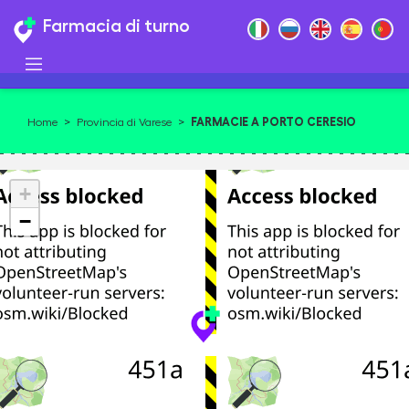
Farmacia di turno
FARMACIE A PORTO CERESIO
Home
>
Provincia di Varese
>
+
−