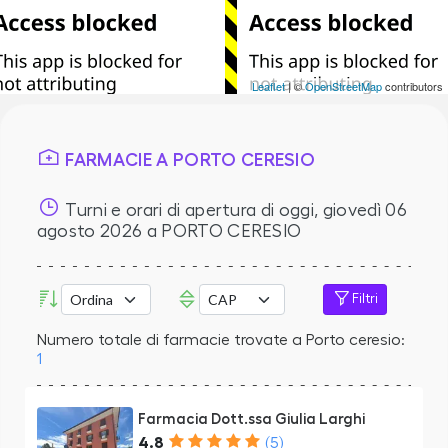
Leaflet
| ©
OpenStreetMap
contributors
FARMACIE A PORTO CERESIO
Turni e orari di apertura di oggi,
giovedì 06
agosto 2026
a PORTO CERESIO
Filtri
Numero totale di farmacie trovate a Porto ceresio:
1
Farmacia Dott.ssa Giulia Larghi
4.8
(5)