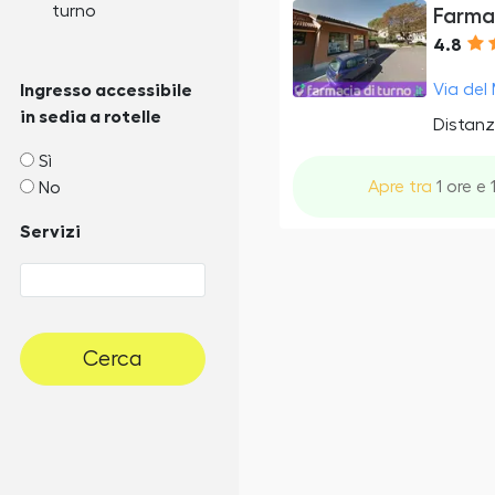
turno
Farma
4.8
Via del 
Ingresso accessibile
in sedia a rotelle
Distanz
Sì
Apre tra
1 ore e 
No
Servizi
Cerca