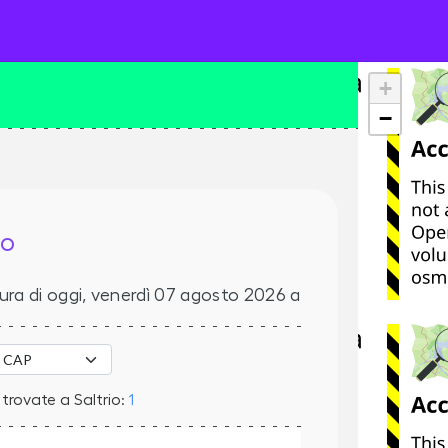
+
−
IO
ura di oggi,
venerdì 07 agosto 2026
a
trovate a Saltrio:
1