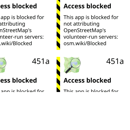
Leaflet
| ©
OpenStreetMap
contributors