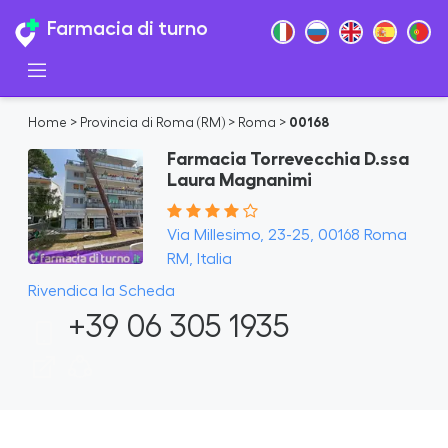
Farmacia di turno
Home
>
Provincia di Roma (RM)
>
Roma
>
00168
Farmacia Torrevecchia D.ssa
Laura Magnanimi
Via Millesimo, 23-25, 00168 Roma
RM, Italia
Rivendica la Scheda
+39 06 305 1935