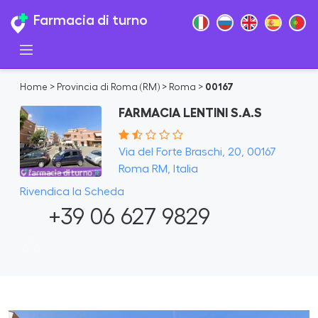
Farmacia di turno
Home
>
Provincia di Roma (RM)
>
Roma
>
00167
FARMACIA LENTINI S.A.S
Via del Forte Braschi, 20, 00167
Roma RM, Italia
Rivendica la Scheda
+39 06 627 9829