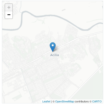
+
−
Leaflet
| ©
OpenStreetMap
contributors ©
CARTO