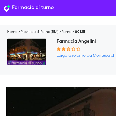
Farmacia di turno
Home
>
Provincia di Roma (RM)
>
Roma
>
00125
Farmacia Angelini
Largo Girolamo da Montesarchio