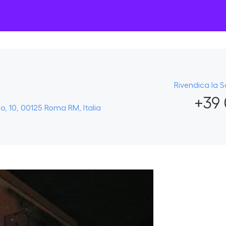
Rivendica la 
+39 
, 10, 00125 Roma RM, Italia