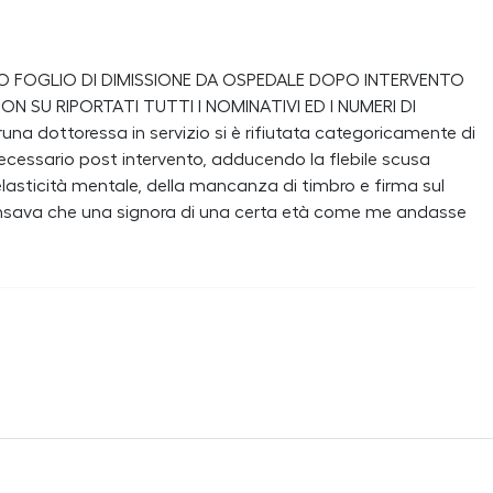
O FOGLIO DI DIMISSIONE DA OSPEDALE DOPO INTERVENTO
N SU RIPORTATI TUTTI I NOMINATIVI ED I NUMERI DI
a dottoressa in servizio si è rifiutata categoricamente di
ecessario post intervento, adducendo la flebile scusa
 elasticità mentale, della mancanza di timbro e firma sul
e pensava che una signora di una certa età come me andasse