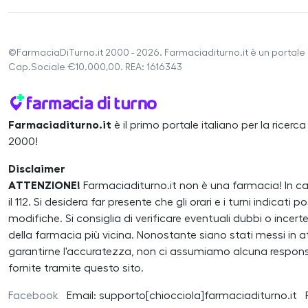
©FarmaciaDiTurno.it 2000 - 2026. Farmaciaditurno.it è un portale 
Cap.Sociale €10.000,00. REA: 1616343
Farmaciaditurno.it
è il primo portale italiano per la ricerc
2000!
Disclaimer
ATTENZIONE!
Farmaciaditurno.it non è una farmacia! In 
il 112. Si desidera far presente che gli orari e i turni indicat
modifiche. Si consiglia di verificare eventuali dubbi o inc
della farmacia più vicina. Nonostante siano stati messi in atto
garantirne l'accuratezza, non ci assumiamo alcuna responsa
fornite tramite questo sito.
Facebook
Email: supporto[chiocciola]farmaciaditurno.it