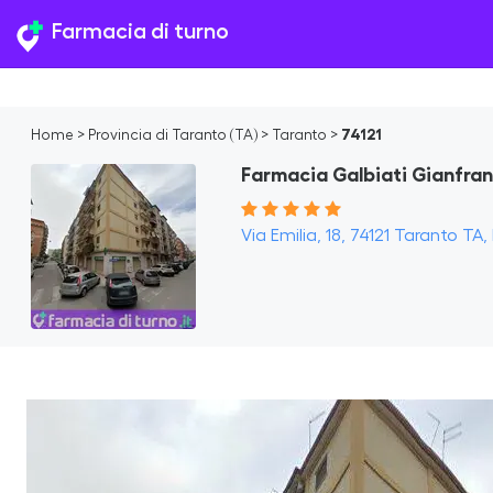
Farmacia di turno
Home
>
Provincia di Taranto (TA)
>
Taranto
>
74121
Farmacia Galbiati Gianfra
Via Emilia, 18, 74121 Taranto TA, 