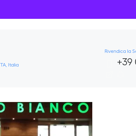
Rivendica la 
+39 
TA, Italia