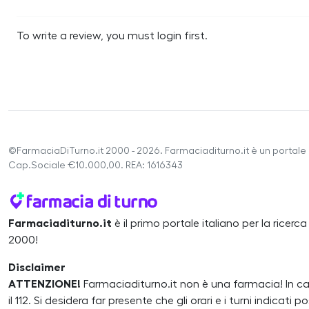
To write a review, you must login first.
©FarmaciaDiTurno.it 2000 - 2026. Farmaciaditurno.it è un portale 
Cap.Sociale €10.000,00. REA: 1616343
Farmaciaditurno.it
è il primo portale italiano per la ricerc
2000!
Disclaimer
ATTENZIONE!
Farmaciaditurno.it non è una farmacia! In 
il 112. Si desidera far presente che gli orari e i turni indicat