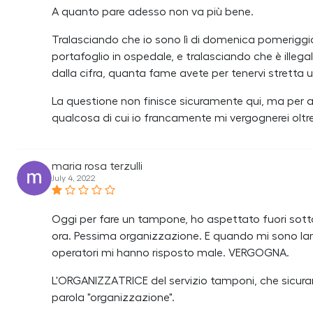
A quanto pare adesso non va più bene.
Tralasciando che io sono lì di domenica pomeriggio
portafoglio in ospedale, e tralasciando che è ille
dalla cifra, quanta fame avete per tenervi stretta
La questione non finisce sicuramente qui, ma per
qualcosa di cui io francamente mi vergognerei oltr
maria rosa terzulli
July 4, 2022
Oggi per fare un tampone, ho aspettato fuori sotto 
ora. Pessima organizzazione. E quando mi sono lam
operatori mi hanno risposto male. VERGOGNA.
L'ORGANIZZATRICE del servizio tamponi, che sicuram
parola "organizzazione".