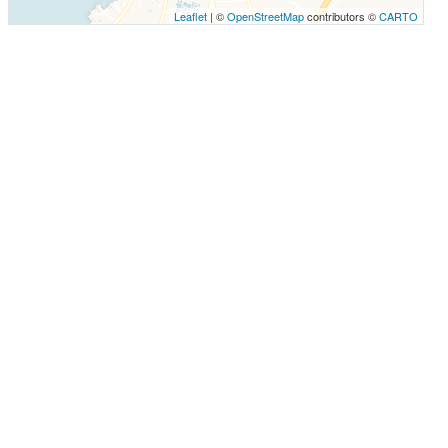
Leaflet
| ©
OpenStreetMap
contributors ©
CARTO