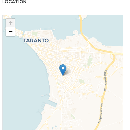
LOCATION
+
−