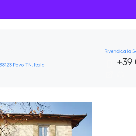
Rivendica la 
+39 
8123 Povo TN, Italia