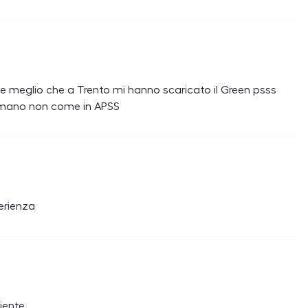
e meglio che a Trento mi hanno scaricato il Green psss
la mano non come in APSS
erienza
iente.