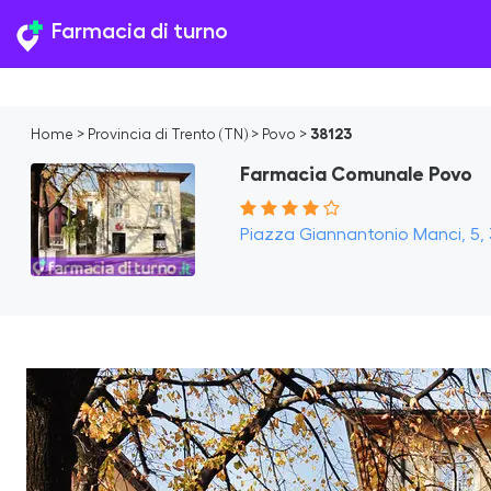
Farmacia di turno
Home
>
Provincia di Trento (TN)
>
Povo
>
38123
Farmacia Comunale Povo
Piazza Giannantonio Manci, 5, 3