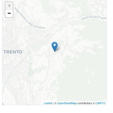
+
−
Leaflet
| ©
OpenStreetMap
contributors ©
CARTO