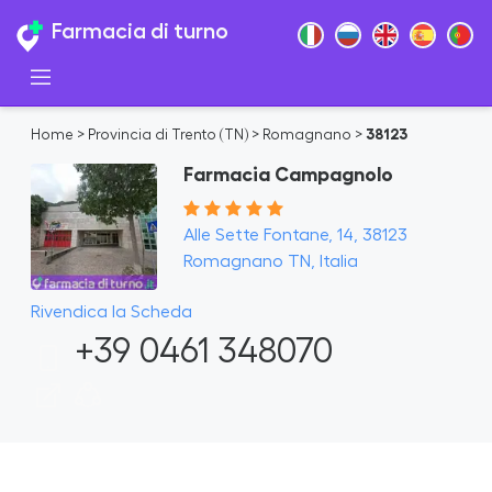
Farmacia di turno
Home
>
Provincia di Trento (TN)
>
Romagnano
>
38123
Farmacia Campagnolo
Alle Sette Fontane, 14, 38123
Romagnano TN, Italia
Rivendica la Scheda
+39 0461 348070