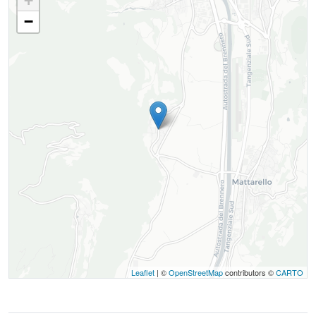
+
−
Leaflet
| ©
OpenStreetMap
contributors ©
CARTO