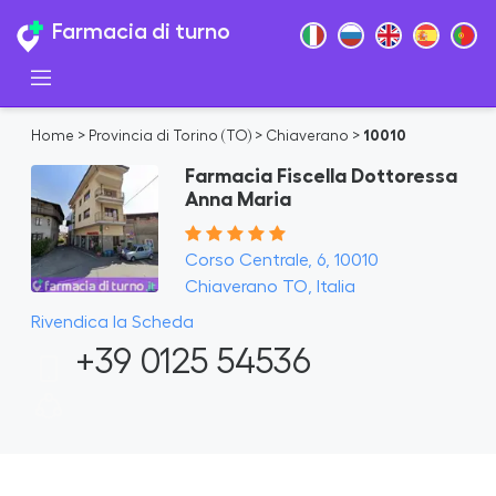
Farmacia di turno
Home
>
Provincia di Torino (TO)
>
Chiaverano
>
10010
Farmacia Fiscella Dottoressa
Anna Maria
Corso Centrale, 6, 10010
Chiaverano TO, Italia
Rivendica la Scheda
+39 0125 54536