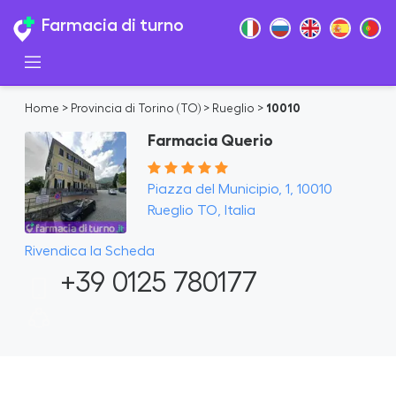
Farmacia di turno
Home
>
Provincia di Torino (TO)
>
Rueglio
>
10010
Farmacia Querio
Piazza del Municipio, 1, 10010
Rueglio TO, Italia
Rivendica la Scheda
+39 0125 780177