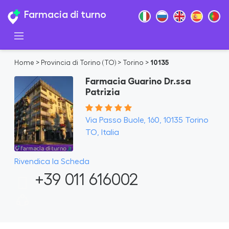
Farmacia di turno
Home
>
Provincia di Torino (TO)
>
Torino
>
10135
Farmacia Guarino Dr.ssa
Patrizia
Via Passo Buole, 160, 10135 Torino
TO, Italia
Rivendica la Scheda
+39 011 616002