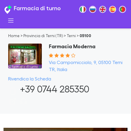
Farmacia di turno
Home
>
Provincia di Terni (TR)
>
Terni
>
05100
Farmacia Moderna
Via Campomicciolo, 9, 05100 Terni
TR, Italia
Rivendica la Scheda
+39 0744 285350