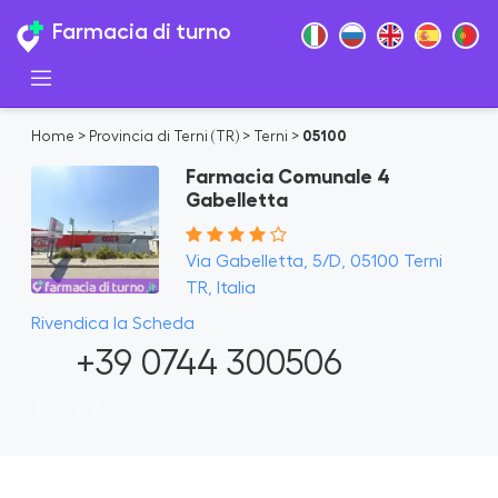
Farmacia di turno
Home
>
Provincia di Terni (TR)
>
Terni
>
05100
Farmacia Comunale 4
Gabelletta
Via Gabelletta, 5/D, 05100 Terni
TR, Italia
Rivendica la Scheda
+39 0744 300506