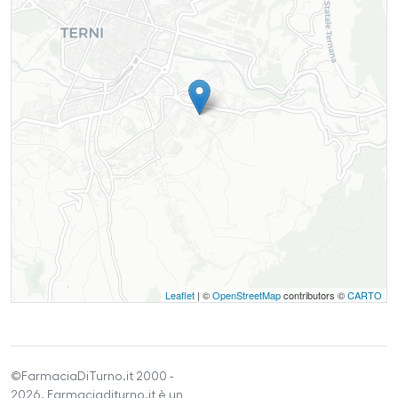
Leaflet
| ©
OpenStreetMap
contributors ©
CARTO
©FarmaciaDiTurno.it 2000 -
2026. Farmaciaditurno.it è un