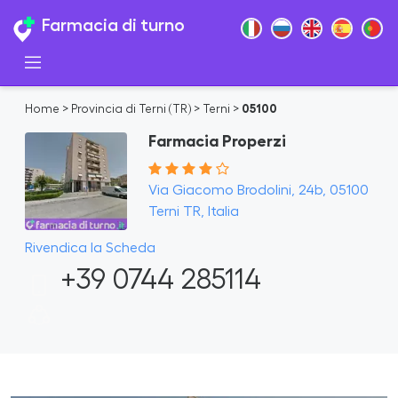
Farmacia di turno
Home
>
Provincia di Terni (TR)
>
Terni
>
05100
Farmacia Properzi
Via Giacomo Brodolini, 24b, 05100
Terni TR, Italia
Rivendica la Scheda
+39 0744 285114