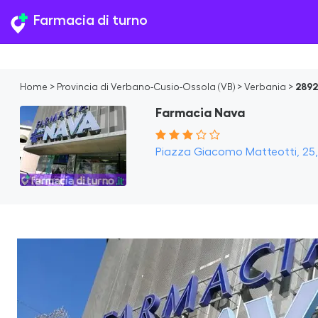
Farmacia di turno
Home
>
Provincia di Verbano-Cusio-Ossola (VB)
>
Verbania
>
2892
Farmacia Nava
Piazza Giacomo Matteotti, 25, 