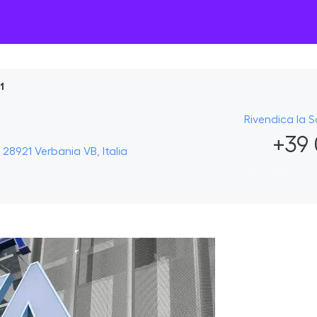
1
Rivendica la 
+39 
28921 Verbania VB, Italia