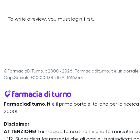
To write a review, you must login first.
©FarmaciaDiTurno.it 2000 - 2026. Farmaciaditurno.it è un portale 
Cap.Sociale €10.000,00. REA: 1616343
Farmaciaditurno.it
è il primo portale italiano per la ricerc
2000!
Disclaimer
ATTENZIONE!
Farmaciaditurno.it non è una farmacia! In 
il 112. Si desidera far presente che gli orari e i turni indicat