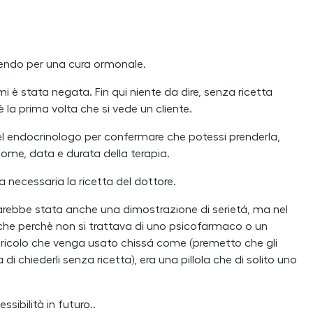
prendo per una cura ormonale.
 è stata negata. Fin qui niente da dire, senza ricetta
 la prima volta che si vede un cliente.
 del endocrinologo per confermare che potessi prenderla,
ome, data e durata della terapia.
 necessaria la ricetta del dottore.
sarebbe stata anche una dimostrazione di serietá, ma nel
che perchè non si trattava di uno psicofarmaco o un
pericolo che venga usato chissá come (premetto che gli
 chiederli senza ricetta), era una pillola che di solito uno
sibilità in futuro..