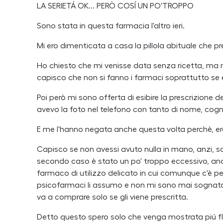
LA SERIETÁ OK... PERÒ COSÍ UN PO'TROPPO
Sono stata in questa farmacia l'altro ieri.
Mi ero dimenticata a casa la pillola abituale che 
Ho chiesto che mi venisse data senza ricetta, ma mi
capisco che non si fanno i farmaci soprattutto se è
Poi però mi sono offerta di esibire la prescrizione
avevo la foto nel telefono con tanto di nome, cogn
E me l'hanno negata anche questa volta perchè, era
Capisco se non avessi avuto nulla in mano, anzi, 
secondo caso è stato un po' troppo eccessivo, an
farmaco di utilizzo delicato in cui comunque c'è 
psicofarmaci li assumo e non mi sono mai sognata di
va a comprare solo se gli viene prescritta.
Detto questo spero solo che venga mostrata piú fles