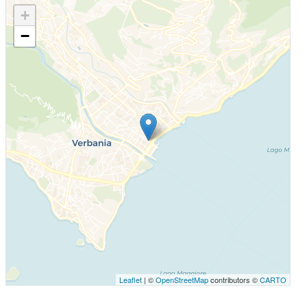
+
−
Leaflet
| ©
OpenStreetMap
contributors ©
CARTO