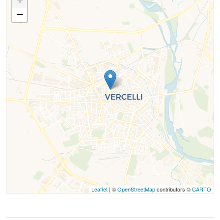
−
Leaflet
| ©
OpenStreetMap
contributors ©
CARTO