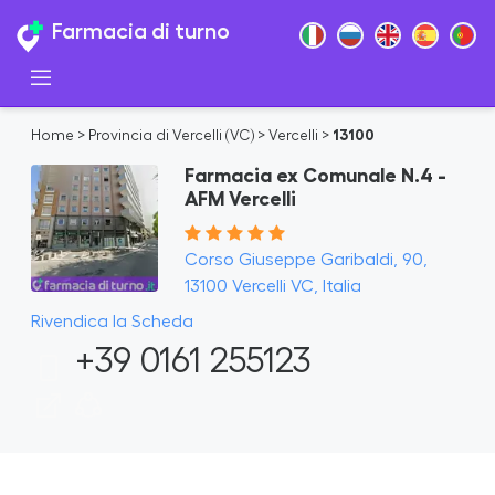
Farmacia di turno
Home
>
Provincia di Vercelli (VC)
>
Vercelli
>
13100
Farmacia ex Comunale N.4 -
AFM Vercelli
Corso Giuseppe Garibaldi, 90,
13100 Vercelli VC, Italia
Rivendica la Scheda
+39 0161 255123