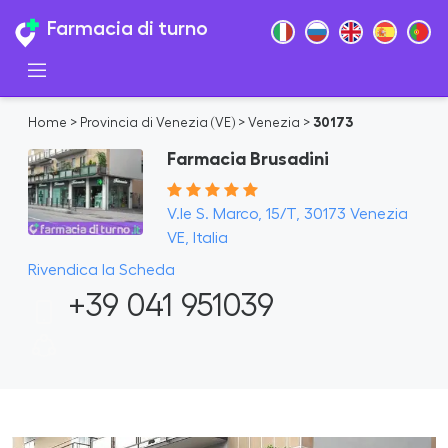
Farmacia di turno
Home
>
Provincia di Venezia (VE)
>
Venezia
>
30173
Farmacia Brusadini
V.le S. Marco, 15/T, 30173 Venezia
VE, Italia
Rivendica la Scheda
+39 041 951039